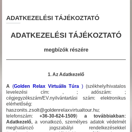
ÉLETRE KELTJÜK INGATLANOD!
ADATKEZELÉSI TÁJÉKOZTATÓ
ADATKEZELÉSI TÁJÉKOZTATÓ
megbízók részére
1. Az Adatkezelő
A
(
Golden Relax Virtuális Túra
)
(székhely/hivatalos
levelezési cím:
,
; adószám:
;
cégjegyzékszám/EV.nyilvántartási szám:
elektronikus
elérhetőség:
haszonits.zsolt@goldenrelaxvirtualtour.hu
;
telefonszám:
+36-30-624-1509
)
a továbbiakban:
Adatkezelő,
a vonatkozó, személyes adatok védelmét
meghatározó jogszabályi rendelkezésekkel