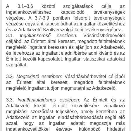
A 3.1–3.6 közötti szolgáltatások célja az
ingatlanközvetítéshez kapcsolódó tevékenységek
végzése. A 3.7-3.9 pontban felsorolt tevékenységek
végzése egyaránt kapcsolódhat az ingatlanközvetítéshez
és az Adatkezelő Szoftverszolgáltatói tevékenységéhez.
3.1.
Ingatlankereső esetében:
Vásárlás/bérbevétel
céljából az Érintett által keresett, megadott feltételeknek
megfelelő ingatlant keressen és ajánljon az Adatkezelő,
és létrehozza az ingatlant eladni/bérbe adni kívánó és az
Érintett közötti kapcsolatot. Ingatlan statisztikai adatokat
szolgáltat.
3.2.
Megtekintő esetében:
Vásárlás/bérbevétel céljából
az Érintett által keresett, megadott feltételeknek
megfelelő ingatlant tudjon megmutatni az Adatkezelő.
3.3.
Ingatlantulajdonos esetében:
Az Érintett és az
Adatkezelő között létrejött közvetítésére vonatkozó
megbízási szerződést teljesítése, amely keretében az
Adatkezelő az ingatlan eladását/bérbeadását segíti elő
azzal, hogy az ingatlan adatait megosztja más
ingatlanközvetítőkkel és/vagy különböző hirdetési