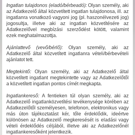
Ingatlan tulajdonos (eladó/bérbeadó):
Olyan személy, aki
az Adatkezelő által közvetített ingatlan tulajdonosa, ill. az
ingatlanra vonatkozó vagyoni jog (pl. haszonélvezeti jog)
jogosultja, illetve aki az ingatlan közvetítésére az
Adatkezelővel megbízási szerződést kötött, valamint
ezek meghatalmazottja.
Ajánlattevő (vevő/bérlő):
Olyan személy, aki az
Adatkezelő által közvetített ingatlanra vételi/bérbevételi
ajánlatot tett.
Megtekintő:
Olyan személy, aki az Adatkezelő által
közvetített ingatlant megtekintette vagy az Adatkezelőtől
a közvetített ingatlan pontos címét megkapta.
Ingatlankereső:
A fentieken túl olyan személy, aki az
Adatkezelő ingatlanközvetítési tevékenysége körében az
Adatkezelőtől személyesen, telefonon, elektronikus vagy
más úton tájékoztatást kér, tőle érdeklődik, ideértve
különösen az Adatkezelő megkeresését is eladási vagy
vételi érdeklődés céljából, illetve aki az Adatkezelőnél
ingatlankeresőként jelentkezik.