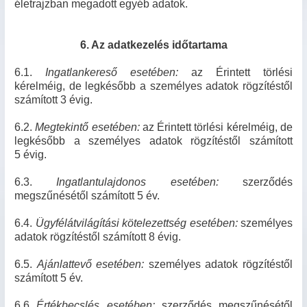
életrajzban megadott egyéb adatok.
6. Az adatkezelés időtartama
6.1.
Ingatlankereső esetében:
az Érintett törlési
kérelméig, de legkésőbb a személyes adatok rögzítéstől
számított 3 évig.
6.2.
Megtekintő esetében:
az Érintett törlési kérelméig, de
legkésőbb a személyes adatok rögzítéstől számított
5 évig.
6.3.
Ingatlantulajdonos esetében:
szerződés
megszűnésétől számított 5 év.
6.4.
Ügyfélátvilágítási kötelezettség esetében:
személyes
adatok rögzítéstől számított 8 évig.
6.5.
Ajánlattevő esetében:
személyes adatok rögzítéstől
számított 5 év.
6.6
Értékbecslés esetében:
szerződés megszűnésétől