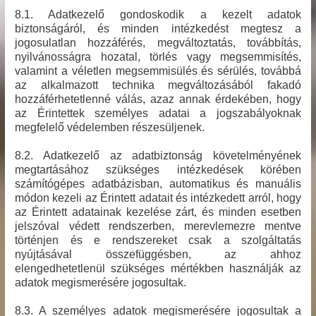
8.1. Adatkezelő gondoskodik a kezelt adatok
biztonságáról, és minden intézkedést megtesz a
jogosulatlan hozzáférés, megváltoztatás, továbbítás,
nyilvánosságra hozatal, törlés vagy megsemmisítés,
valamint a véletlen megsemmisülés és sérülés, továbbá
az alkalmazott technika megváltozásából fakadó
hozzáférhetetlenné válás, azaz annak érdekében, hogy
az Érintettek személyes adatai a jogszabályoknak
megfelelő védelemben részesüljenek.
8.2. Adatkezelő az adatbiztonság követelményének
megtartásához szükséges intézkedések körében
számítógépes adatbázisban, automatikus és manuális
módon kezeli az Érintett adatait és intézkedett arról, hogy
az Érintett adatainak kezelése zárt, és minden esetben
jelszóval védett rendszerben, merevlemezre mentve
történjen és e rendszereket csak a szolgáltatás
nyújtásával összefüggésben, az ahhoz
elengedhetetlenül szükséges mértékben használják az
adatok megismerésére jogosultak.
8.3. A személyes adatok megismerésére jogosultak a