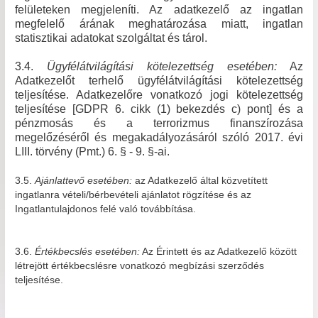
felületeken megjeleníti. Az adatkezelő az ingatlan
megfelelő árának meghatározása miatt, ingatlan
statisztikai adatokat szolgáltat és tárol.
3.4.
Ügyfélátvilágítási kötelezettség esetében:
Az
Adatkezelőt terhelő ügyfélátvilágítási kötelezettség
teljesítése. Adatkezelőre vonatkozó jogi kötelezettség
teljesítése [GDPR 6. cikk (1) bekezdés c) pont] és a
pénzmosás és a terrorizmus finanszírozása
megelőzéséről és megakadályozásáról szóló 2017. évi
LIII. törvény (Pmt.) 6. § - 9. §-ai.
3.5.
Ajánlattevő esetében:
az Adatkezelő által közvetített
ingatlanra vételi/bérbevételi ajánlatot rögzítése és az
Ingatlantulajdonos felé való továbbítása.
3.6.
Értékbecslés esetében:
Az Érintett és az Adatkezelő között
létrejött értékbecslésre vonatkozó megbízási szerződés
teljesítése.