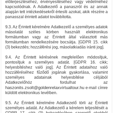
előterjesztéséhez, érvényesítéséhez vagy védelméhez
kapcsolódnak. A Adatkezelő a panaszról és az annak
alapján tett intézkedésekről értesíti azokat, akik részére a
panasszal érintett adatot továbbította.
9.3. Az Érintett kérelmére Adatkezelő a személyes adatok
másolatát széles körben használt elektronikus
formátumban vagy az Érintett által választott más
formátumban rendelkezésére bocsátja. [GDPR 15. cikk
(3) bekezdés; hozzáférési jog, másolatkiadás iránti jog].
9.4. Az Érintett kérésének megfelelően módosítjuk,
pontosítjuk a személyes adatát. [GDPR 16. cikk;
helyesbítéshez való jog]. Az Érintett adataihoz való
hozzáféréséhez fűződő jogának gyakorlása, valamint
személyes adatainak helyesbítése céljából
Adatkezelőhöz fordulhat az
haszonits.zsolt@goldenrelaxvirtualtour.hu
e-mail címre
küldött elektronikus levélben.
9.5. Az Érintett kérelmére Adatkezelő törli az Érintett
személyes adatát. Az Adatkezelő a kérelem teljesítését a
GDPR 17. cikk (3) bekezdésében szereplő okokból