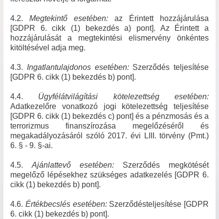
4.2.
Megtekintő esetében:
az Érintett hozzájárulása
[GDPR 6. cikk (1) bekezdés a) pont]. Az Érintett a
hozzájárulását a megtekintési elismervény önkéntes
kitöltésével adja meg.
4.3.
Ingatlantulajdonos esetében:
Szerződés teljesítése
[GDPR 6. cikk (1) bekezdés b) pont].
4.4.
Ügyfélátvilágítási kötelezettség esetében:
Adatkezelőre vonatkozó jogi kötelezettség teljesítése
[GDPR 6. cikk (1) bekezdés c) pont] és a pénzmosás és a
terrorizmus finanszírozása megelőzéséről és
megakadályozásáról szóló 2017. évi LIII. törvény (Pmt.)
6. § - 9. §-ai.
4.5.
Ajánlattevő esetében:
Szerződés megkötését
megelőző lépésekhez szükséges adatkezelés [GDPR 6.
cikk (1) bekezdés b) pont].
4.6.
Értékbecslés esetében:
Szerződésteljesítése [GDPR
6. cikk (1) bekezdés b) pont].