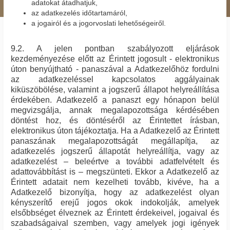
adatokat átadhatjuk,
az adatkezelés időtartamáról,
a jogairól és a jogorvoslati lehetőségeiről.
9.2. A jelen pontban szabályozott eljárások
kezdeményezése előtt az Érintett jogosult - elektronikus
úton benyújtható - panaszával a Adatkezelőhöz fordulni
az adatkezeléssel kapcsolatos aggályainak
kiküszöbölése, valamint a jogszerű állapot helyreállítása
érdekében. Adatkezelő a panaszt egy hónapon belül
megvizsgálja, annak megalapozottsága kérdésében
döntést hoz, és döntéséről az Érintettet írásban,
elektronikus úton tájékoztatja. Ha a Adatkezelő az Érintett
panaszának megalapozottságát megállapítja, az
adatkezelés jogszerű állapotát helyreállítja, vagy az
adatkezelést – beleértve a további adatfelvételt és
adattovábbítást is – megszünteti. Ekkor a Adatkezelő az
Érintett adatait nem kezelheti tovább, kivéve, ha a
Adatkezelő bizonyítja, hogy az adatkezelést olyan
kényszerítő erejű jogos okok indokolják, amelyek
elsőbbséget élveznek az Érintett érdekeivel, jogaival és
szabadságaival szemben, vagy amelyek jogi igények