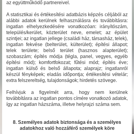
az együttműködő partnereivel.
A statisztikai és értékesítési adatbázis képzés céljából az
alábbi adatok kerülnek felhasználásra és továbbításra:
ingatlan elhelyezkedésére vonatkozóan: irányítószám,
település/kerület, közterület neve, emelet; az épület
szintjei; az ingatlan jellege (családi ház, társasház, telek),
ingatlan fekvése (belterület, külterület); építési állapot;
telek területe; belső terület (hasznos alapterület);
szobaszám; építés módja (tégla, panel, vegyes, egyéb
építési mód); komfortfokozat; fűtési mód; építés éve;
ingatlan külső és belső állapota; alaprajz; ingatlanról
készül fényképek; eladás időpontja; értékesítési vételár;
extra felszereltség, tulajdonságok; hirdetés szövege.
Felhívjuk a figyelmét arra, hogy nem kerülnek
továbbításra az ingatlan pontos címére vonatkozó adatok,
így az ingatlan házszáma, illetve helyrajzi száma sem.
8. Személyes adatok biztonsága és a személyes
adatokhoz való hozzáférő személyek köre