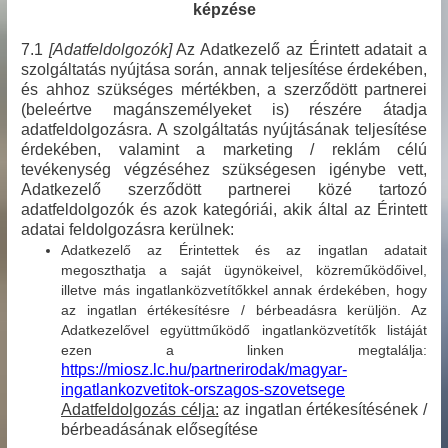
képzése
7.1
[Adatfeldolgozók]
Az Adatkezelő az Érintett adatait a
szolgáltatás nyújtása során, annak teljesítése érdekében,
és ahhoz szükséges mértékben, a szerződött partnerei
(beleértve magánszemélyeket is) részére átadja
adatfeldolgozásra. A szolgáltatás nyújtásának teljesítése
érdekében, valamint a marketing / reklám célú
tevékenység végzéséhez szükségesen igénybe vett,
Adatkezelő szerződött partnerei közé tartozó
adatfeldolgozók és azok kategóriái, akik által az Érintett
adatai feldolgozásra kerülnek:
Adatkezelő az Érintettek és az ingatlan adatait
megoszthatja a saját ügynökeivel, közreműködőivel,
illetve más ingatlanközvetítőkkel annak érdekében, hogy
az ingatlan értékesítésre / bérbeadásra kerüljön. Az
Adatkezelővel együttműködő ingatlanközvetítők listáját
ezen a linken megtalálja:
https://miosz.lc.hu/partnerirodak/magyar-
ingatlankozvetitok-orszagos-szovetsege
Adatfeldolgozás célja:
az ingatlan értékesítésének /
bérbeadásának elősegítése