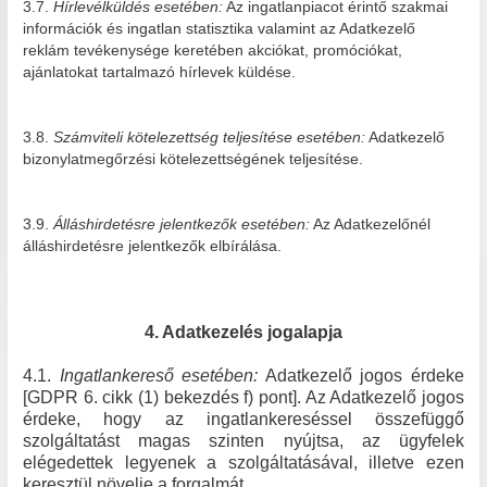
3.7.
Hírlevélküldés esetében:
Az ingatlanpiacot érintő szakmai
információk és ingatlan statisztika valamint az Adatkezelő
reklám tevékenysége keretében akciókat, promóciókat,
ajánlatokat tartalmazó hírlevek küldése.
3.8.
Számviteli kötelezettség teljesítése esetében:
Adatkezelő
bizonylatmegőrzési kötelezettségének teljesítése.
3.9.
Álláshirdetésre jelentkezők esetében:
Az Adatkezelőnél
álláshirdetésre jelentkezők elbírálása.
4. Adatkezelés jogalapja
4.1.
Ingatlankereső esetében:
Adatkezelő jogos érdeke
[GDPR 6. cikk (1) bekezdés f) pont]. Az Adatkezelő jogos
érdeke, hogy az ingatlankereséssel összefüggő
szolgáltatást magas szinten nyújtsa, az ügyfelek
elégedettek legyenek a szolgáltatásával, illetve ezen
keresztül növelje a forgalmát.