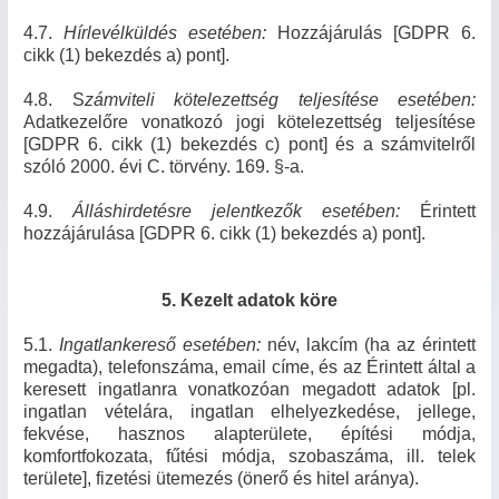
4.7.
Hírlevélküldés esetében:
Hozzájárulás [GDPR 6.
cikk (1) bekezdés a) pont].
4.8. S
zámviteli kötelezettség teljesítése esetében:
Adatkezelőre vonatkozó jogi kötelezettség teljesítése
[GDPR 6. cikk (1) bekezdés c) pont] és a számvitelről
szóló 2000. évi C. törvény. 169. §-a.
4.9.
Álláshirdetésre jelentkezők esetében:
Érintett
hozzájárulása [GDPR 6. cikk (1) bekezdés a) pont].
5. Kezelt adatok köre
5.1.
Ingatlankereső esetében:
név, lakcím (ha az érintett
megadta), telefonszáma, email címe, és az Érintett által a
keresett ingatlanra vonatkozóan megadott adatok [pl.
ingatlan vételára, ingatlan elhelyezkedése, jellege,
fekvése, hasznos alapterülete, építési módja,
komfortfokozata, fűtési módja, szobaszáma, ill. telek
területe], fizetési ütemezés (önerő és hitel aránya).