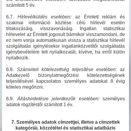
számított 5 év.
6.7.
Hírlevélküldés esetében:
az Érintett reklám és
szakmai információ közlése célú hírlevél esetén
tiltakozásáig, visszavonásáig. Ingatlan statisztikai
hírlevelet az Érintett jogosult bármikor visszamondani, de
ez nem vonja automatikusan vissza a statisztikai hírlevél
szolgáltatás igénylésekor ingatlanközvetítői szolgáltatás
igénybevételére tett nyilatkozatát, kivéve, ha erről külön
nyilatkozik.
6.8.
Számviteli kötelezettség teljesítése esetében:
az
Adatkezelő bizonylatmegőrzési kötelezettségének
teljesítésével kapcsolatos személyes adatokat 8 évig
köteles megőrizni.
6.9.
Álláshirdetésre jelentkezők esetében:
személyes
adatok rögzítéstől számított 1 év.
7. Személyes adatok címzettjei, illetve a címzettek
kategóriái, közzététel és statisztikai adatbázis