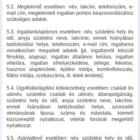
5.2.
Megtekintő esetében:
név, lakcím, telefonszám, e-
mail cím, megtekintett ingatlan pontos beazonosításához
szükséges adatok.
5.3.
Ingatlantulajdonos esetében:
név, születési hely és
idő, anyja születési neve, lakcíme, ennek hiányában
tartózkodási helye, telefonszám, e-mail cím, ingatlanra
vonatkozóan megadott adatok [pl. ingatlanról készült
fénykép, alaprajz, ingatlan általános leírása, ingatlan
vételára, ingatlan elhelyezkedése, jellege, fekvése,
hasznos alapterülete, építési módja, komfortfokozata,
fűtési módja, szobaszáma, ill. telek területe].
5.4.
Ügyfélátvilágítási kötelezettség esetében:
családi és
utónév, születési családi és utónév, állampolgárság,
születési hely és idő, anyja születési neve, lakcíme,
ennek hiányában tartózkodási helye, azonosító
okmányának típusa, száma és másolata, kiemelt
közszereplői nyilatkozat, vételár forrását megjelölő
nyilatkozat.
5.5.
Ajánlattevő esetében:
név, születési hely és idő,