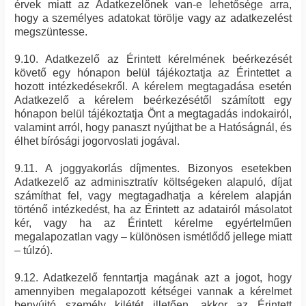
érvek miatt az Adatkezelőnek van-e lehetősége arra,
hogy a személyes adatokat törölje vagy az adatkezelést
megszüntesse.
9.10. Adatkezelő az Érintett kérelmének beérkezését
követő egy hónapon belül tájékoztatja az Érintettet a
hozott intézkedésekről. A kérelem megtagadása esetén
Adatkezelő a kérelem beérkezésétől számított egy
hónapon belül tájékoztatja Önt a megtagadás indokairól,
valamint arról, hogy panaszt nyújthat be a Hatóságnál, és
élhet bírósági jogorvoslati jogával.
9.11. A joggyakorlás díjmentes. Bizonyos esetekben
Adatkezelő az adminisztratív költségeken alapuló, díjat
számíthat fel, vagy megtagadhatja a kérelem alapján
történő intézkedést, ha az Érintett az adatairól másolatot
kér, vagy ha az Érintett kérelme egyértelműen
megalapozatlan vagy – különösen ismétlődő jellege miatt
– túlzó).
9.12. Adatkezelő fenntartja magának azt a jogot, hogy
amennyiben megalapozott kétségei vannak a kérelmet
benyújtó személy kilétét illetően, akkor az Érintett