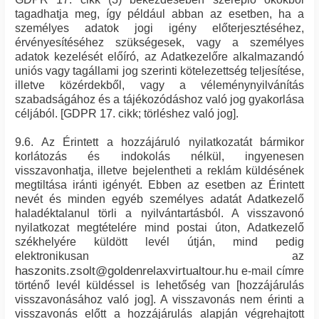
tagadhatja meg, így például abban az esetben, ha a
személyes adatok jogi igény előterjesztéséhez,
érvényesítéséhez szükségesek, vagy a személyes
adatok kezelését előíró, az Adatkezelőre alkalmazandó
uniós vagy tagállami jog szerinti kötelezettség teljesítése,
illetve közérdekből, vagy a véleménynyilvánítás
szabadságához és a tájékozódáshoz való jog gyakorlása
céljából. [GDPR 17. cikk; törléshez való jog].
9.6. Az Érintett a hozzájáruló nyilatkozatát bármikor
korlátozás és indokolás nélkül, ingyenesen
visszavonhatja, illetve bejelentheti a reklám küldésének
megtiltása iránti igényét. Ebben az esetben az Érintett
nevét és minden egyéb személyes adatát Adatkezelő
haladéktalanul törli a nyilvántartásból. A visszavonó
nyilatkozat megtételére mind postai úton, Adatkezelő
székhelyére küldött levél útján, mind pedig
elektronikusan az
haszonits.zsolt@goldenrelaxvirtualtour.hu
e-mail címre
történő levél küldéssel is lehetőség van [hozzájárulás
visszavonásához való jog]. A visszavonás nem érinti a
visszavonás előtt a hozzájárulás alapján végrehajtott