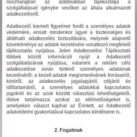
összhangban az alábbiakban tájékoztatja a
szolgáltatásait igénybe vevőket az általa alkalmazott
adatkezelésről.
Adatkezelő kiemelt figyelmet fordít a személyes adatok
védelmére, emiatt mindenkor ügyel a tisztességes és
átlátható adatkezelés biztosítására, melynek alapvető
követelménye az adatok kezelésére vonatkozó megfelelő
tájékoztatás nyújtása. Jelen Adatkezelési Tájékoztató
többek között információt nyújt a Adatkezelő
szolgáltatásának nyújtása, valamint a reklám célú
adatkezelése során történő személyes adatainak
kezeléséről: a kezelt adatok megismerésének forrásairól,
köréről, az adatkezelés jogalapjáról, céljáról és
időtartamáról, a személyes adatokkal kapcsolatos
jogokról és az azok közötti választási lehetőségekről,
illetve tartalmazza azokat az elérhetőségeket is,
amelyeken választ kaphat az Érintett, az Adatkezelő
adatvédelmi gyakorlatával kapcsolatos kérdéseire is.
2. Fogalmak