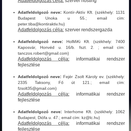
Adatfeldolgozás célja:
szerver hosting
Adatfeldolgozó neve:
Kontír-Aktív Kft. (székhely: 1131
Budapest Unoka u 55.; email cím:
peter.tiba@kontiraktiv.hu)
Adatfeldolgozás célja:
szerver rendszergazda
Adatfeldolgozó neve:
HolMiKi Kft. (székhely: 7400
Kaposvár, Honvéd u. 16/b. fszt. 2. ; email cím:
tanczos.robert@gmail.com)
Adatfeldolgozás célja:
informatikai rendszer
fejlesztése
Adatfeldolgozó neve:
Fejér Zsolt Károly ev. (székhely:
2335 Taksony, Fő út 121.; email cím:
fzsolt35@gmail.com)
Adatfeldolgozás célja:
informatikai rendszer
fejlesztése
Adatfeldolgozó neve:
Interhome Kft. (székhely: 1062
Budapest, Diófa u. 47.; email cím: kz@lc.hu)
Adatfeldolgozás célja:
informatikai rendszer
fejlesztése