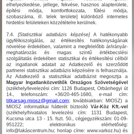
elhelyezkedése, jellege, fekvése, hasznos alapterülete,
építési módja, komfortfokozata, fűtési módja,
szobaszáma, ill. telek területe] különböző internetes
hirdetési felületeken közzétételre kerülnek.
7.4.
[Statisztikai adatbázis képzése]
A hatékonyabb
ügyfélkiszolgálás, az értékesítés hatékonyságának
növelése érdekében, valamint a megfelelőbb ár/irányár-
meghatározás és magas szintű értékbecslési
szolgáltatás érdekében statisztikai és értékesítési célból
az ingatlanok adatait az Adatkezelő és szerződött
partnerei statisztikai adatbázis képzésére is felhasználja.
Az Adatkezelő a statisztikai adatbázist megosztja a
Magyar Ingatlanközvetítők Országos Szövetségével
(székhely/levelezési cím: 1126 Budapest, Orbánhegyi út
14., telefonszám: +36/20-465-1680, e-mail cím:
titkarsag.miosz@gmail.com
; továbbiakban: MIOSZ) a
MIOSZ informatikai hátterét biztosító
Vár-Köz Kft.-vel
(székhely/hivatalos levelezési cím: 1131 Budapest,
Kucsma utca 13 - 15. fszt. 50., cégjegyzékszám: 01-09-
951222; elektronikus elérhetőség:
info@lakáscentrum.hu; honlap címe: www.varkoz.hu) és