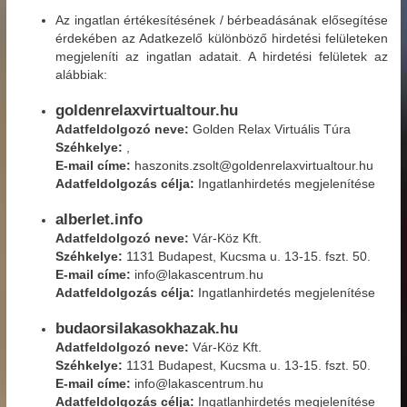
Az ingatlan értékesítésének / bérbeadásának elősegítése
érdekében az Adatkezelő különböző hirdetési felületeken
megjeleníti az ingatlan adatait. A hirdetési felületek az
alábbiak:
goldenrelaxvirtualtour.hu
Adatfeldolgozó neve:
Golden Relax Virtuális Túra
Széhkelye:
,
E-mail címe:
haszonits.zsolt@goldenrelaxvirtualtour.hu
Adatfeldolgozás célja:
Ingatlanhirdetés megjelenítése
alberlet.info
Adatfeldolgozó neve:
Vár-Köz Kft.
Széhkelye:
1131 Budapest, Kucsma u. 13-15. fszt. 50.
E-mail címe:
info@lakascentrum.hu
Adatfeldolgozás célja:
Ingatlanhirdetés megjelenítése
budaorsilakasokhazak.hu
Adatfeldolgozó neve:
Vár-Köz Kft.
Széhkelye:
1131 Budapest, Kucsma u. 13-15. fszt. 50.
E-mail címe:
info@lakascentrum.hu
Adatfeldolgozás célja:
Ingatlanhirdetés megjelenítése