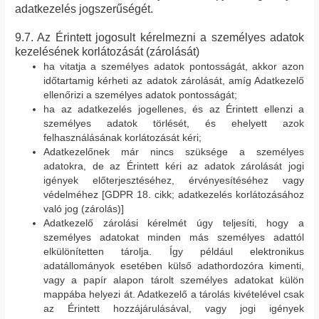
adatkezelés jogszerűségét.
9.7. Az Érintett jogosult kérelmezni a személyes adatok
kezelésének korlátozását (zárolását)
ha vitatja a személyes adatok pontosságát, akkor azon
időtartamig kérheti az adatok zárolását, amíg Adatkezelő
ellenőrizi a személyes adatok pontosságát;
ha az adatkezelés jogellenes, és az Érintett ellenzi a
személyes adatok törlését, és ehelyett azok
felhasználásának korlátozását kéri;
Adatkezelőnek már nincs szüksége a személyes
adatokra, de az Érintett kéri az adatok zárolását jogi
igények előterjesztéséhez, érvényesítéséhez vagy
védelméhez [GDPR 18. cikk; adatkezelés korlátozásához
való jog (zárolás)]
Adatkezelő zárolási kérelmét úgy teljesíti, hogy a
személyes adatokat minden más személyes adattól
elkülönítetten tárolja. Így például elektronikus
adatállományok esetében külső adathordozóra kimenti,
vagy a papír alapon tárolt személyes adatokat külön
mappába helyezi át. Adatkezelő a tárolás kivételével csak
az Érintett hozzájárulásával, vagy jogi igények