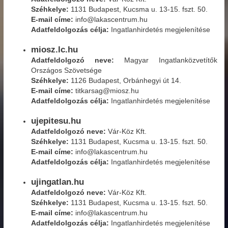
Széhkelye:
1131 Budapest, Kucsma u. 13-15. fszt. 50.
E-mail címe:
info@lakascentrum.hu
Adatfeldolgozás célja:
Ingatlanhirdetés megjelenítése
miosz.lc.hu
Adatfeldolgozó neve:
Magyar Ingatlanközvetítők
Országos Szövetsége
Széhkelye:
1126 Budapest, Orbánhegyi út 14.
E-mail címe:
titkarsag@miosz.hu
Adatfeldolgozás célja:
Ingatlanhirdetés megjelenítése
ujepitesu.hu
Adatfeldolgozó neve:
Vár-Köz Kft.
Széhkelye:
1131 Budapest, Kucsma u. 13-15. fszt. 50.
E-mail címe:
info@lakascentrum.hu
Adatfeldolgozás célja:
Ingatlanhirdetés megjelenítése
ujingatlan.hu
Adatfeldolgozó neve:
Vár-Köz Kft.
Széhkelye:
1131 Budapest, Kucsma u. 13-15. fszt. 50.
E-mail címe:
info@lakascentrum.hu
Adatfeldolgozás célja:
Ingatlanhirdetés megjelenítése