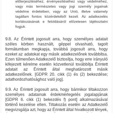
előterjesztéséhez, érvényesítéséhez vagy védelméhez,
vagy más természetes vagy jogi személy jogainak
védelme érdekében, vagy az Unió, illetve valamely
tagállam fontos közérdekéből kezeli. Az adatkezelés
korlátozásának e feloldásáról előzetesen tájékoztatni
fogjuk.
9.8. Az Érintett jogosult arra, hogy személyes adatait
széles körben használt, géppel olvasható, tagolt
formátumban megkapja, továbbá jogosult arra, hogy
ezeket az adatokat egy másik adatkezelőnek továbbítsa.
Ezen túlmenően Adatkezelő biztosítja, hogy erre irányuló
kifejezett kérelme esetén közvetlenül továbbítja Érintett
adatait az Érintett által meghatározott másik
adatkezelőnek. [GDPR 20. cikk (1) és (2) bekezdése;
adathordozhatósághoz való jog].
9.9. Az Érintett jogosult arra, hogy bármikor tiltakozzon
személyes adatainak érdekmérlegelés jogalapjának
[GDPR 6. cikk (1) bekezdés f) pont] alkalmazásával
történő kezelése ellen. Tiltakozás esetén az Adatkezelő
megvizsgálja azt, hogy az Érintett által hivatkozott tények,