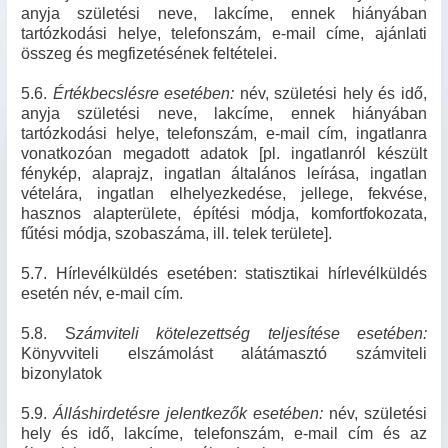
anyja születési neve, lakcíme, ennek hiányában
tartózkodási helye, telefonszám, e-mail címe, ajánlati
összeg és megfizetésének feltételei.
5.6.
Értékbecslésre esetében:
név, születési hely és idő,
anyja születési neve, lakcíme, ennek hiányában
tartózkodási helye, telefonszám, e-mail cím, ingatlanra
vonatkozóan megadott adatok [pl. ingatlanról készült
fénykép, alaprajz, ingatlan általános leírása, ingatlan
vételára, ingatlan elhelyezkedése, jellege, fekvése,
hasznos alapterülete, építési módja, komfortfokozata,
fűtési módja, szobaszáma, ill. telek területe].
5.7. Hírlevélküldés esetében: statisztikai hírlevélküldés
esetén név, e-mail cím.
5.8. S
zámviteli kötelezettség teljesítése esetében:
Könyvviteli elszámolást alátámasztó számviteli
bizonylatok
5.9.
Álláshirdetésre jelentkezők esetében:
név, születési
hely és idő, lakcíme, telefonszám, e-mail cím és az