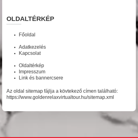
ÉLETRE KELTJÜK INGATLANOD!
OLDALTÉRKÉP
Főoldal
Adatkezelés
Kapcsolat
Oldaltérkép
Impresszum
Link és bannercsere
Az oldal sitemap fájlja a kövtekező címen található:
https://www.goldenrelaxvirtualtour.hu/sitemap.xml