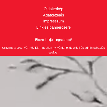
Oldaltérkép
Adatkezelés
Impresszum
Link és bannercsere
Életre keltjük ingatlanod!
Vár-Köz Kft. - Ingatlan nyilvántartó, ügyviteli és adminisztrációs
Copyright © 2021.
szoftver